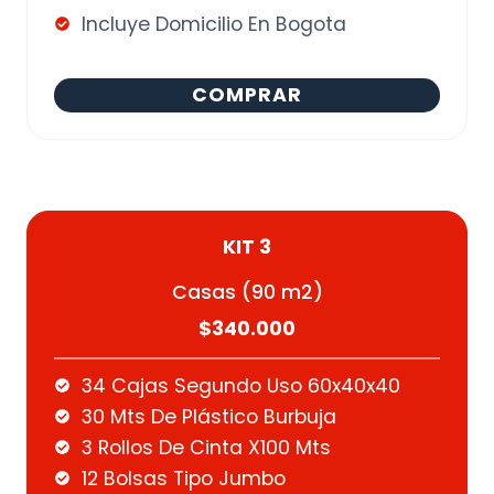
Incluye Domicilio En Bogota
COMPRAR
KIT 3
Casas (90 m2)
$340.000
34 Cajas Segundo Uso 60x40x40
30 Mts De Plástico Burbuja
3 Rollos De Cinta X100 Mts
12 Bolsas Tipo Jumbo