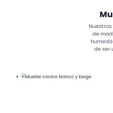
Mu
Nuestros 
de made
humedad,
de ser 