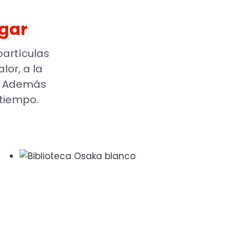
ogar
artículas
or, a la
%. Además
 tiempo.